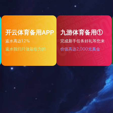
兰式电磁星空(中国)
插入式电磁星空(中国)
可动部件，便于维护管理；
★测量精确度不受液体密度、粘度
，因此无压力损…
【详情】
度、压力和电导率变化的影响…
【