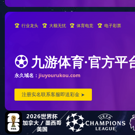
热门关键词：
超声波液位计
电磁星空(中国)
超声波星空(
您的位置：
首页
产品频道
流量仪表
电磁星空(
>
>
>
电磁星空(
青天仪表星空电子体育
流量仪表
电磁星空(中国)