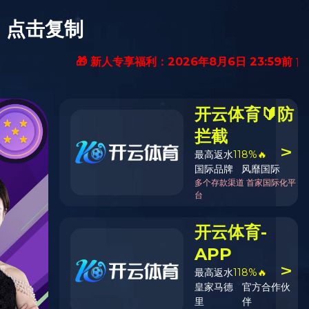
在线留言
收藏本站
网站地图
家
服务热线：
17530107806
工程案例
新闻资讯
关于青天仪表