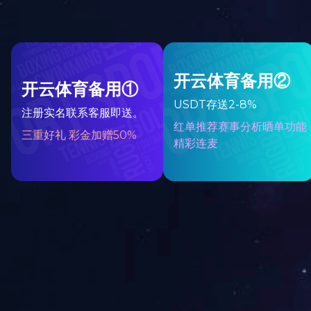
涡街星空(中国)
金属管浮子星空(中国)
超声波星空(中国)
QTLD法
★测量管内无
液体（气体）涡轮星空(中国)
无阻流部件
热式气体质量星空(中国)
旋进漩涡星空(中国)
质量星空(中国)
物位仪表