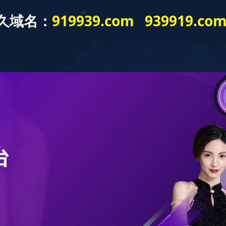
注流体测控设备，畅销全球近200个国
库存充足、支持定制
)
金属管浮子星空(中国)
星空电子体育