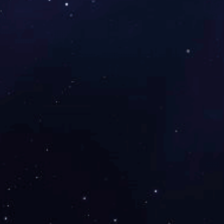
作为衬里，
情】
网站导航
首页
电磁星空(中国)
涡街星空(中国)
金属管浮子星空(中
国)
星空电子体育
工程案例
新闻资讯
关于青天仪表